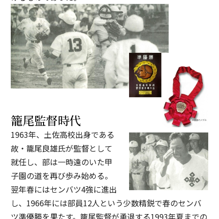
籠尾監督時代
1963年、土佐高校出身である
故・籠尾良雄氏が監督として
就任し、部は一時遠のいた甲
子園の道を再び歩み始める。
翌年春にはセンバツ4強に進出
し、1966年には部員12人という少数精鋭で春のセンバ
ツ準優勝を果たす。籠尾監督が勇退する1993年夏までの